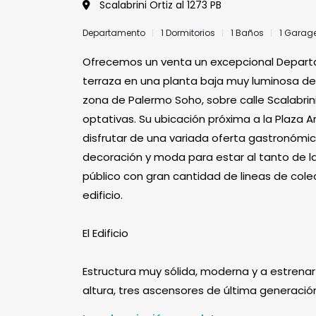
Scalabrini Ortiz al 1273 PB
Departamento
1 Dormitorios
1 Baños
1 Garag
Ofrecemos un venta un excepcional Depart
terraza en una planta baja muy luminosa de 
zona de Palermo Soho, sobre calle Scalabrini
optativas. Su ubicación próxima a la Plaza 
disfrutar de una variada oferta gastronómi
decoración y moda para estar al tanto de la
público con gran cantidad de lineas de colect
edificio.
El Edificio
Estructura muy sólida, moderna y a estrenar
altura, tres ascensores de última generación.
gimnasio, solarium y salón de usos múltiple