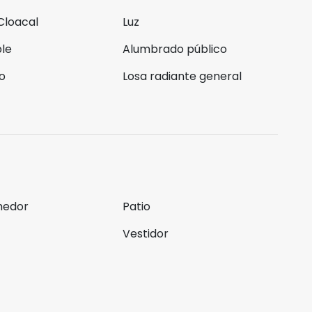
Cloacal
Luz
ble
Alumbrado público
o
Losa radiante general
medor
Patio
Vestidor