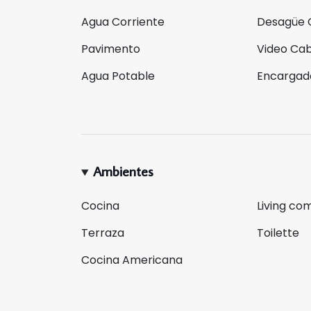
Inmuebles (COTI), por parte del propietario.
Agua Corriente
Desagüe 
FAURO PROPIEDADES
Pavimento
Video Ca
Agencia Líder en Real Estate
Agua Potable
Encargad
CUCICBA 9496 T°2 F°54
CMCPSN 1047 T°2 F°252
Ambientes
Cocina
Living co
Terraza
Toilette
Cocina Americana