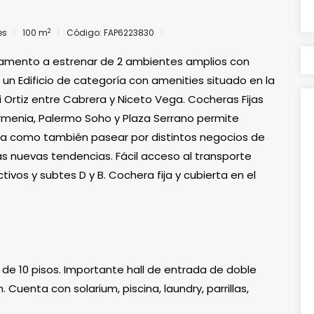
2
es
100 m
Código: FAP6223830
amento a estrenar de 2 ambientes amplios con
un Edificio de categoría con amenities situado en la
 Ortiz entre Cabrera y Niceto Vega. Cocheras Fijas
Armenia, Palermo Soho y Plaza Serrano permite
ca como también pasear por distintos negocios de
s nuevas tendencias. Fácil acceso al transporte
ivos y subtes D y B. Cochera fija y cubierta en el
 de 10 pisos. Importante hall de entrada de doble
 Cuenta con solarium, piscina, laundry, parrillas,
s en piso 10. Actualmente con seguridad nocturna con