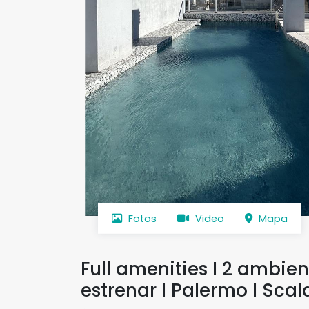
Fotos
Video
Mapa
Full amenities I 2 ambie
estrenar I Palermo I Scal